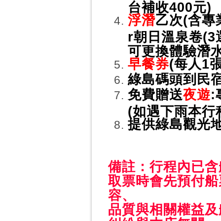
台補收400元)
浮潛
乙次(含專
r朝日溫泉卷(3
可更換體驗潛水
早餐券
(每人1張
綠島碼頭到民
免費贈送
夜遊
(如遇下雨本行
提供綠島觀
備註：
行程內已含
取票時會先預付船
容、
品質與相關權益及