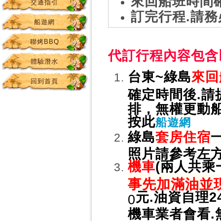
來回船班時間
交通指引
訂完行程.請務
船遊網
聯烤BBQ
代訂行程內容包
體驗潛水
台東~綠島
來回
回到首頁
確定時間後.請
排，無權更動船
按此
船遊網
綠島
套房住宿
照片請參考左方
機車
(兩人共乘
事先加滿油並現
元.油資自理24
0
機車業者會看