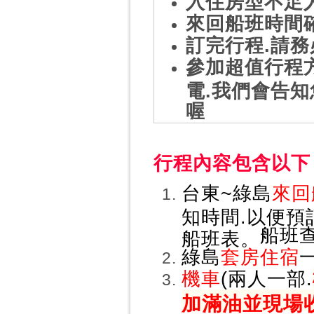
入住房型不足
來回船班時間
訂完行程.請
參加超值行程
電.我們會告知
喔
行程內容包含
台東~綠島
來回
知時間.以便預
船班查
船班表。
綠島
套房住宿
機車
(兩人一部.
加滿油並現場收