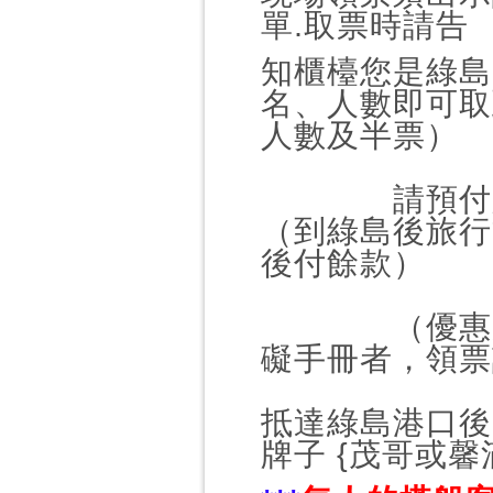
單.取票時
請告
知櫃檯您是綠島
名、人數即可取
人數及半票）
請預付船票餘
（到綠島後旅行
後付餘款）
（優惠票/孩
礙手冊者，領票
抵達綠島港口後
牌子 {茂哥或馨