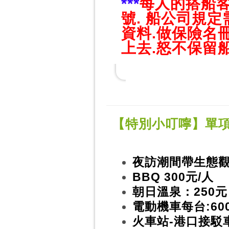
***
每人的
搭船客
號. 船公司規
資料.做保險名
上去.怒不保留船
【特別小叮嚀】單
夜訪潮間帶生態觀察 
BBQ 300元/人
朝日溫泉：250元
電動機車每台:60
火車站-港口接駁車