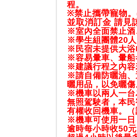
程。
※
禁止攜帶寵物。
並取消訂金 請見諒
※室內全面禁止酒
※學生組團體20
※民宿未提供大浴
※容易暈車、暈船
※建議行程之內容
※請自備防曬油、
曬用品，以免曬傷
※機車以兩人一台
無照駕駛者，本民
有權收回機車。（
※機車可使用一日，
逾時每小時收50元