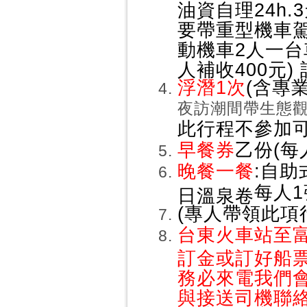
油資自理24h.
要帶重型機車駕
動機車2人一台
人補收400元
浮潛1次
(含專
夜訪潮間帶生態觀察
此行程不參加
早餐券
乙份(每人
晚餐一餐
:自助
每人1
日溫泉卷
(專人帶領此項行
台東火車站至
訂金或訂好船票
務必來電我們
與接送司機聯絡