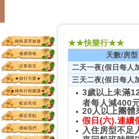
綠島茂哥旅遊
★★快樂行★★
優惠情報
天數/房型
訪客留言
二天一夜(假日每人加
★旅行方案★
三天二夜
(假日每人加
3歲以上未滿1
★綠島行程建議★
者每人減400
配合民宿
20人以上團
鄰近景點
假日(六).連
入住房型不足
聯絡我們