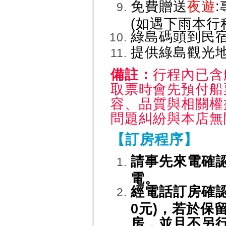
免費贈送
夜遊
(如遇下雨本行
綠島碼頭到民
提供綠島觀光
備註：
行程內已含
取票時會先預付船
容、品質與相關權
問題糾紛與本店無
【訂房程序】
請事先來電確認
電。
經電話訂房確認
0元)，若於保
房，並且不另