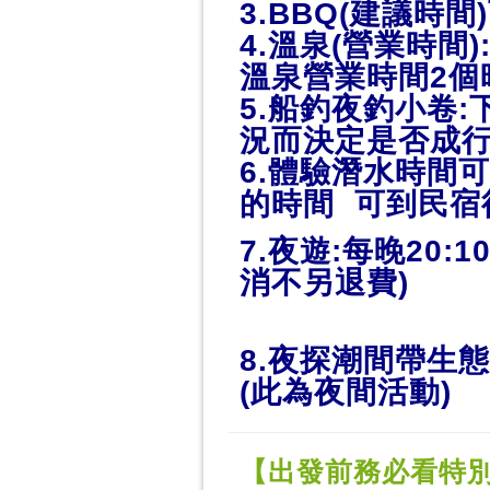
3.BBQ(建議時間)
4.溫泉(營業時間):
溫泉營業時間2個時段:0
5.船釣夜釣小卷:下
況而決定是否成行
6.體驗潛水時間可自
的時間 可到民
7.夜遊:每晚20
消
8.夜探潮間帶生
(此為夜間活動)
【出發前務必看特