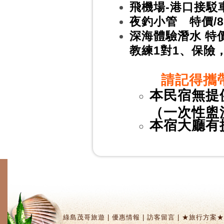
飛機場-港口接駁車
夜釣小管 特價/8
深海體驗潛水 特價
教練1對1、保險
請記得攜
本民宿無提
（一次性盥
本宿大廳有
綠島茂哥旅遊
|
優惠情報
|
訪客留言
|
★旅行方案★